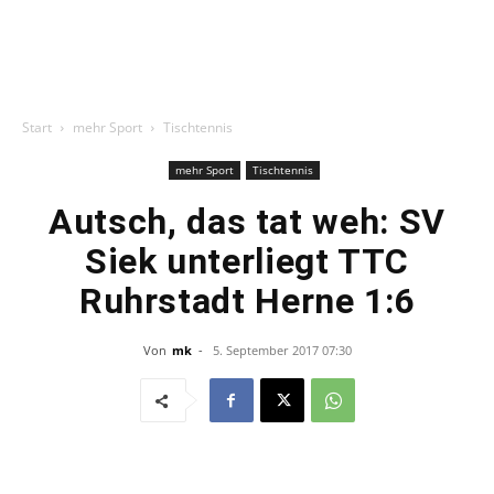
Start
mehr Sport
Tischtennis
mehr Sport
Tischtennis
Autsch, das tat weh: SV
Siek unterliegt TTC
Ruhrstadt Herne 1:6
Von
mk
-
5. September 2017 07:30