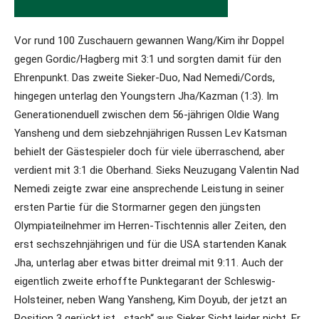
Vor rund 100 Zuschauern gewannen Wang/Kim ihr Doppel
gegen Gordic/Hagberg mit 3:1 und sorgten damit für den
Ehrenpunkt. Das zweite Sieker-Duo, Nad Nemedi/Cords,
hingegen unterlag den Youngstern Jha/Kazman (1:3). Im
Generationenduell zwischen dem 56-jährigen Oldie Wang
Yansheng und dem siebzehnjährigen Russen Lev Katsman
behielt der Gästespieler doch für viele überraschend, aber
verdient mit 3:1 die Oberhand. Sieks Neuzugang Valentin Nad
Nemedi zeigte zwar eine ansprechende Leistung in seiner
ersten Partie für die Stormarner gegen den jüngsten
Olympiateilnehmer im Herren-Tischtennis aller Zeiten, den
erst sechszehnjährigen und für die USA startenden Kanak
Jha, unterlag aber etwas bitter dreimal mit 9:11. Auch der
eigentlich zweite erhoffte Punktegarant der Schleswig-
Holsteiner, neben Wang Yansheng, Kim Doyub, der jetzt an
Position 3 gerückt ist, „stach“ aus Sieker Sicht leider nicht. Er