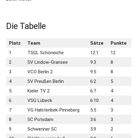
Die Tabelle
Platz
Team
Sätze
Punkte
1
TSGL Schöneiche
12:1
12
2
SV Lindow-Gransee
9:3
8
3
VCO Berlin 2
9:5
8
4
SV Preußen Berlin
6:2
5
5
Kieler TV 2
6:7
4
6
VSG Lübeck
6:10
4
7
VG Halstenbek-Pinneberg
5:5
3
8
SC Potsdam
3:6
3
9
Schweriner SC
5:9
2