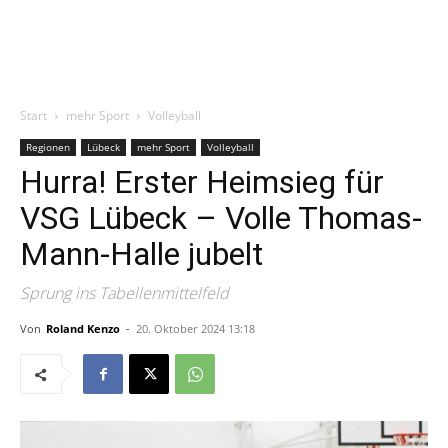
Start
mehr Sport
Volleyball
Regionen
Lübeck
mehr Sport
Volleyball
Hurra! Erster Heimsieg für
VSG Lübeck – Volle Thomas-
Mann-Halle jubelt
Sprung ins Tabellenmittelfeld
Von
Roland Kenzo
-
20. Oktober 2024 13:18