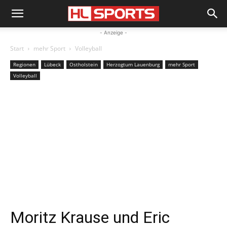
- Anzeige -
Start
mehr Sport
Volleyball
Regionen
Lübeck
Ostholstein
Herzogtum Lauenburg
mehr Sport
Volleyball
Moritz Krause und Eric