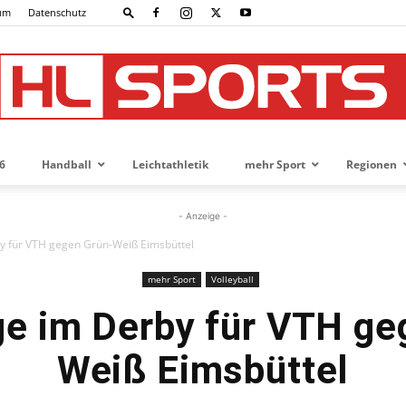
um
Datenschutz
6
Handball
Leichtathletik
mehr Sport
Regionen
HL-
- Anzeige -
y für VTH gegen Grün-Weiß Eimsbüttel
mehr Sport
Volleyball
SPORTS
ge im Derby für VTH ge
Weiß Eimsbüttel