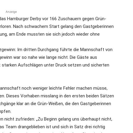
Anzeige
das Hamburger Derby vor 166 Zuschauern gegen Grün-
 verloren. Nach schwachem Start gelang den Gastgeberinnen
erung, am Ende mussten sie sich jedoch wieder ohne
zgewinn: Im dritten Durchgang führte die Mannschaft von
ewinn war so nahe wie lange nicht. Die Gäste aus
 starken Aufschlägen unter Druck setzen und sicherten
 Mannschaft noch weniger leichte Fehler machen müsse,
n. Dieses Vorhaben misslang in den ersten beiden Sätzen
rchgänge klar an die Grün-Weißen, die den Gastgeberinnen
mpfen.
n nicht zufrieden: „Zu Beginn gelang uns überhaupt nicht,
 Team drangeblieben ist und sich in Satz drei richtig