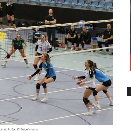
die
Region
Lübeck
üttel. Foto: VTH/Lehmann