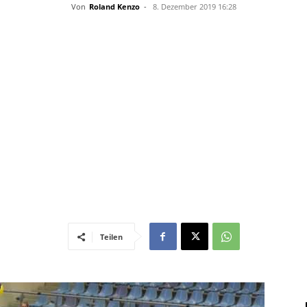
–
Von
Roland Kenzo
-
8. Dezember 2019 16:28
Sport-
News
Teilen
für