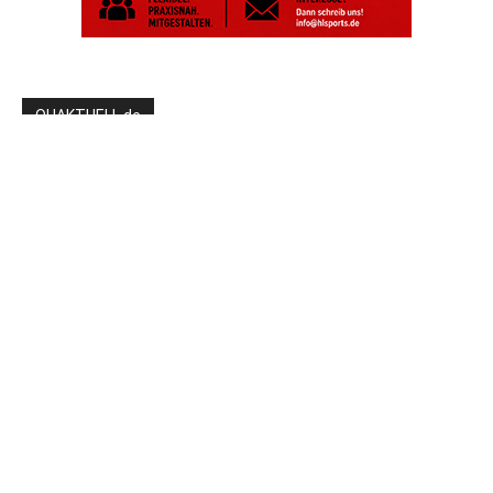
OHAKTUELL.de
Kontaktieren Sie uns:
redaktion@hlsports.de