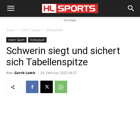
- Anzeige -
Start
mehr Sport
Volleyball
mehr Sport
Volleyball
Schwerin siegt und sichert
sich Tabellenspitze
Von
Gerrit Loleit
-
24. Februar 2025 04:27