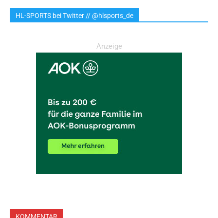
HL-SPORTS bei Twitter // @hlsports_de
Anzeige
KOMMENTAR