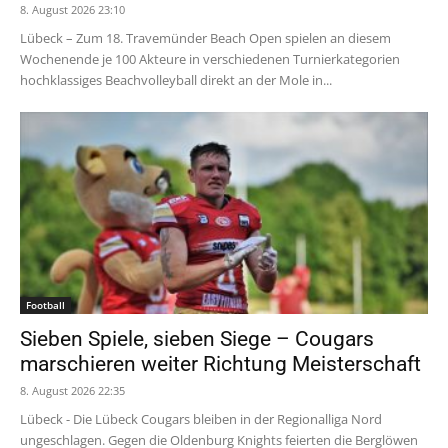
8. August 2026 23:10
Lübeck – Zum 18. Travemünder Beach Open spielen an diesem
Wochenende je 100 Akteure in verschiedenen Turnierkategorien
hochklassiges Beachvolleyball direkt an der Mole in...
Football
Sieben Spiele, sieben Siege – Cougars
marschieren weiter Richtung Meisterschaft
8. August 2026 22:35
Lübeck - Die Lübeck Cougars bleiben in der Regionalliga Nord
ungeschlagen. Gegen die Oldenburg Knights feierten die Berglöwen