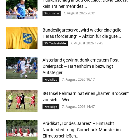
Paukenschlag in Bad Oldesloe: David Elke ist
kein Trainer mehr des...
7. August 2026 20:01
Stormarn
Bundesligareserve „wird wieder eine geile
Herausforderung“ – Aktion für die gute...
7. August 2026 17:45
SV Todesfelde
Alsterland gewinnt dank erneutem Post-
Dreierpack – Hartenholm II bezwingt
Aufsteiger
7. August 2026 16:17
Kreisliga
SG Insel Fehmarn hat einen „harten Brocken“
vor sich – Wer...
7. August 2026 14:47
Kreisliga
Prädikat „Tor des Jahres“ – Eintracht
Norderstedt ringt Comeback-Monster im
Elfmeterschießen...