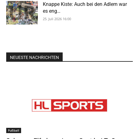
Knappe Kiste: Auch bei den Adlern war
es eng…
25. Juli 2026 16:00
NEUESTE NACHRICHTEN
Fußball