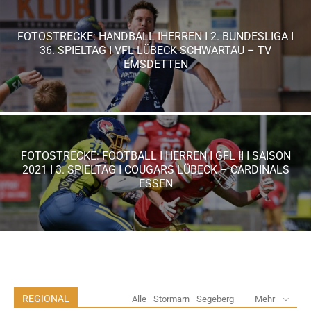
FOTOSTRECKE: HANDBALL IHERREN I 2. BUNDESLIGA I
36. SPIELTAG I VFL LÜBECK-SCHWARTAU – TV
EMSDETTEN
FOTOSTRECKE: FOOTBALL I HERREN I GFL II I SAISON
2021 I 3. SPIELTAG I COUGARS LÜBECK – CARDINALS
ESSEN
REGIONAL
Alle
Stormarn
Segeberg
Mehr