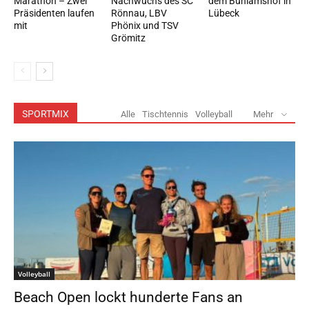
Marathon – Zwei
Nachwuchs des SC
dem Buniamshof in
Präsidenten laufen
Rönnau, LBV
Lübeck
mit
Phönix und TSV
Grömitz
SPORTMIX
Alle
Tischtennis
Volleyball
Mehr
Volleyball
Beach Open lockt hunderte Fans an