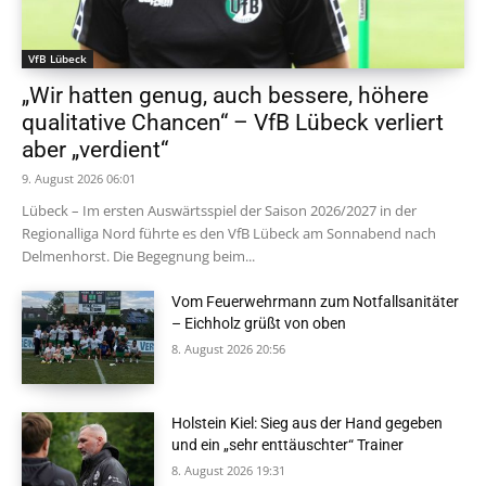
VfB Lübeck
„Wir hatten genug, auch bessere, höhere
qualitative Chancen“ – VfB Lübeck verliert
aber „verdient“
9. August 2026 06:01
Lübeck – Im ersten Auswärtsspiel der Saison 2026/2027 in der
Regionalliga Nord führte es den VfB Lübeck am Sonnabend nach
Delmenhorst. Die Begegnung beim...
Vom Feuerwehrmann zum Notfallsanitäter
– Eichholz grüßt von oben
8. August 2026 20:56
Holstein Kiel: Sieg aus der Hand gegeben
und ein „sehr enttäuschter“ Trainer
8. August 2026 19:31