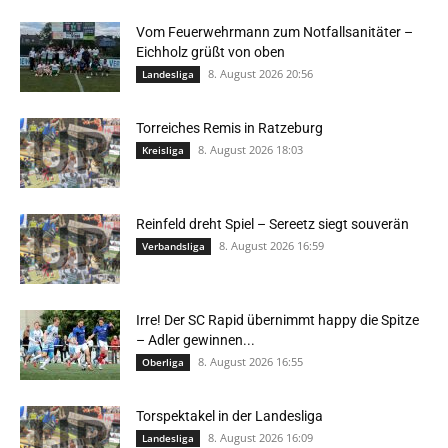
Vom Feuerwehrmann zum Notfallsanitäter –
Eichholz grüßt von oben
8. August 2026 20:56
Landesliga
Torreiches Remis in Ratzeburg
8. August 2026 18:03
Kreisliga
Reinfeld dreht Spiel – Sereetz siegt souverän
8. August 2026 16:59
Verbandsliga
Irre! Der SC Rapid übernimmt happy die Spitze
– Adler gewinnen...
8. August 2026 16:55
Oberliga
Torspektakel in der Landesliga
8. August 2026 16:09
Landesliga