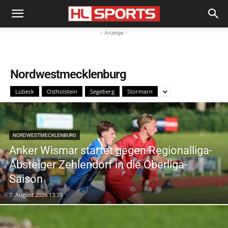
- Anzeige -
Nordwestmecklenburg
Lübeck
Ostholstein
Segeberg
Stormarn
NORDWESTMECKLENBURG
Anker Wismar startet gegen Regionalliga-
Absteiger Zehlendorf in die Oberliga-
Saison
7. August 2026 13:39