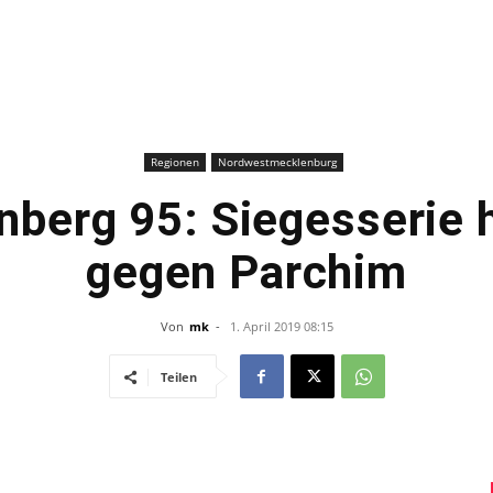
–
Sport-
Regionen
Nordwestmecklenburg
berg 95: Siegesserie 
gegen Parchim
News
Von
mk
-
1. April 2019 08:15
Teilen
für