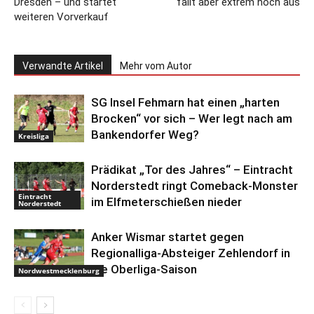
Dresden – und startet
fällt aber extrem hoch aus
weiteren Vorverkauf
Verwandte Artikel
Mehr vom Autor
SG Insel Fehmarn hat einen „harten
Brocken“ vor sich – Wer legt nach am
Bankendorfer Weg?
Kreisliga
Prädikat „Tor des Jahres“ – Eintracht
Norderstedt ringt Comeback-Monster
Eintracht
im Elfmeterschießen nieder
Norderstedt
Anker Wismar startet gegen
Regionalliga-Absteiger Zehlendorf in
die Oberliga-Saison
Nordwestmecklenburg