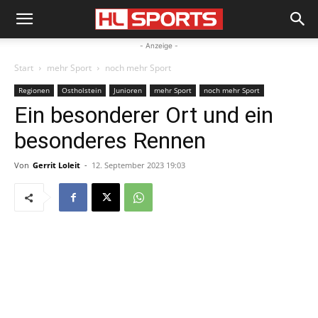
- Anzeige -
Start
mehr Sport
noch mehr Sport
Regionen
Ostholstein
Junioren
mehr Sport
noch mehr Sport
Ein besonderer Ort und ein
besonderes Rennen
Von
Gerrit Loleit
-
12. September 2023 19:03