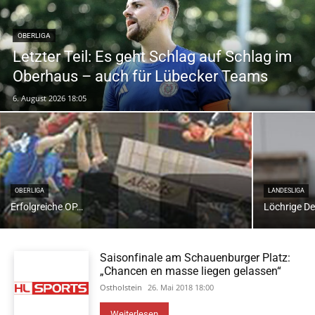
OBERLIGA
Letzter Teil: Es geht Schlag auf Schlag im
Oberhaus – auch für Lübecker Teams
6. August 2026 18:05
OBERLIGA
LANDESLIGA
Erfolgreiche OP…
Löchrige De
Saisonfinale am Schauenburger Platz:
„Chancen en masse liegen gelassen“
Ostholstein
26. Mai 2018 18:00
Weiterlesen