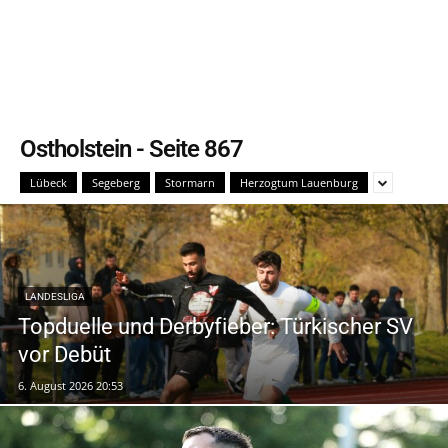
Ostholstein
- Seite 867
Lübeck
Segeberg
Stormarn
Herzogtum Lauenburg
LANDESLIGA
Topduelle und Derbyfieber: Türkischer SV
vor Debüt
6. August 2026 20:53