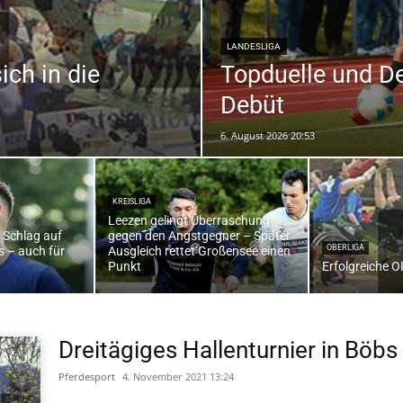
LANDESLIGA
ich in die
Topduelle und De
die
Debüt
6. August 2026 20:53
Region
KREISLIGA
Leezen gelingt Überraschung
t Schlag auf
gegen den Angstgegner – Später
OBERLIGA
 – auch für
Ausgleich rettet Großensee einen
Punkt
Erfolgreiche 
Lübeck
Dreitägiges Hallenturnier in Böbs
Pferdesport
4. November 2021 13:24