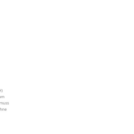
H)
 um
r muss
ohne