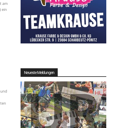
et am
 ein
A und
V
Neueste Meldungen
nten