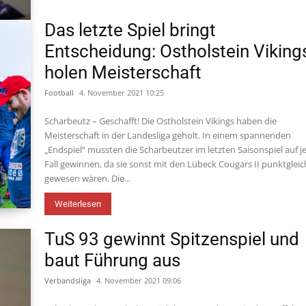
Das letzte Spiel bringt
Entscheidung: Ostholstein Viking
holen Meisterschaft
Football
4. November 2021 10:25
Scharbeutz – Geschafft! Die Ostholstein Vikings haben die
Meisterschaft in der Landesliga geholt. In einem spannenden
„Endspiel“ mussten die Scharbeutzer im letzten Saisonspiel auf 
Fall gewinnen, da sie sonst mit den Lübeck Cougars II punktgleic
gewesen wären. Die...
Weiterlesen
TuS 93 gewinnt Spitzenspiel und
baut Führung aus
Verbandsliga
4. November 2021 09:06