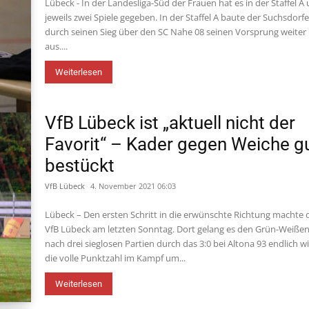
Lübeck - In der Landesliga-Süd der Frauen hat es in der Staffel A
jeweils zwei Spiele gegeben. In der Staffel A baute der Suchsdorf
durch seinen Sieg über den SC Nahe 08 seinen Vorsprung weiter
aus....
Weiterlesen
VfB Lübeck ist „aktuell nicht der
Favorit“ – Kader gegen Weiche g
bestückt
VfB Lübeck
4. November 2021 06:03
Lübeck – Den ersten Schritt in die erwünschte Richtung machte 
VfB Lübeck am letzten Sonntag. Dort gelang es den Grün-Weiße
nach drei sieglosen Partien durch das 3:0 bei Altona 93 endlich w
die volle Punktzahl im Kampf um...
Weiterlesen