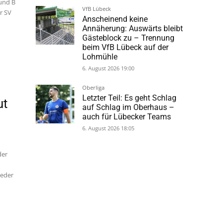
 und B
Holstein Kiel
er SV
Holstein Kiel verkündet
neuen Kapitän
6. August 2026 19:44
VfB Lübeck
Anscheinend keine
Annäherung: Auswärts bleibt
Gästeblock zu – Trennung
beim VfB Lübeck auf der
ut
Lohmühle
6. August 2026 19:00
Oberliga
Letzter Teil: Es geht Schlag
der
auf Schlag im Oberhaus –
n
auch für Lübecker Teams
ieder
6. August 2026 18:05