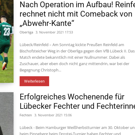
Nach Operation im Aufbau! Reinf
rechnet nicht mit Comeback von
„Abwehr-Kante“
Oberliga
3. November 2021 17:53
Lübeck/Reinfeld – Am Sonntag kickte Preußen Reinfeld am
Bischofsteicher Weg in der Oberliga gegen den VfB Lübeck II. Das
Match endete bekanntlich mit einer Nullnummer. Dabei als
Zuschauer, aber eben doch nicht ganz mittendrin, war bei der
Begegnung Christoph...
Weiterlesen
Erfolgreiches Wochenende für
Lübecker Fechter und Fechterinn
Fechten
3. November 2021 15:06
Lübeck - Beim Hamburger Weißherbstturnier am 30. Oktober u
beim Pinneberg beim Drostei-Turnier haben Fechter und