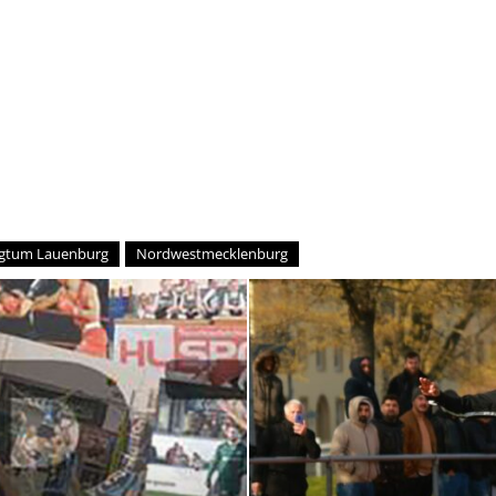
–
Sport-
gtum Lauenburg
Nordwestmecklenburg
News
für