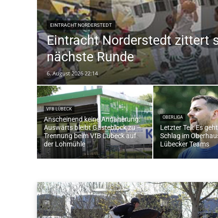
EINTRACHT NORDERSTEDT
Eintracht Norderstedt zittert s
nächste Runde
6. August 2026 22:14
VFB LÜBECK
OBERLIGA
Anscheinend keine Annäherung:
Auswärts bleibt Gästeblock zu –
Letzter Teil: Es geh
Trennung beim VfB Lübeck auf
Schlag im Oberhaus
der Lohmühle
Lübecker Teams