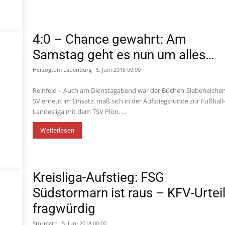
4:0 – Chance gewahrt: Am
Samstag geht es nun um alles…
Herzogtum Lauenburg
5. Juni 2018 00:00
Reinfeld – Auch am Dienstagabend war der Büchen-Siebeneiche
SV erneut im Einsatz, maß sich in der Aufstiegsrunde zur Fußball
Landesliga mit dem TSV Plön. ...
Weiterlesen
Kreisliga-Aufstieg: FSG
Südstormarn ist raus – KFV-Urtei
fragwürdig
Stormarn
5. Juni 2018 00:00