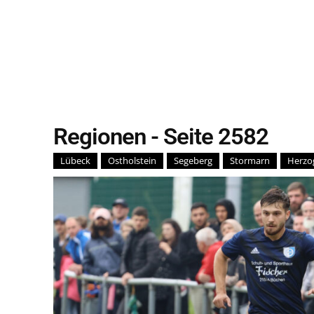
Regionen
- Seite 2582
Lübeck
Ostholstein
Segeberg
Stormarn
Herzo