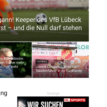
gann! Keeper des VfB Lübeck
t – und die Null darf stehen
in Bad Oldesloe:
FOOTBALL
kein Trainer mehr
folger steht
Lübeck Cougars starten als
Tabellenführer in die Rückrunde
ang
Anzeige