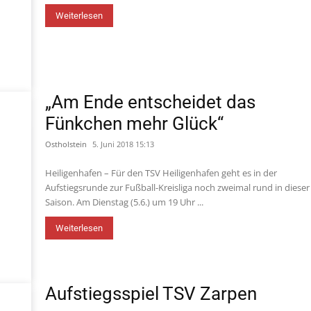
Weiterlesen
„Am Ende entscheidet das
Fünkchen mehr Glück“
Ostholstein
5. Juni 2018 15:13
Heiligenhafen – Für den TSV Heiligenhafen geht es in der
Aufstiegsrunde zur Fußball-Kreisliga noch zweimal rund in dieser
Saison. Am Dienstag (5.6.) um 19 Uhr ...
Weiterlesen
Aufstiegsspiel TSV Zarpen