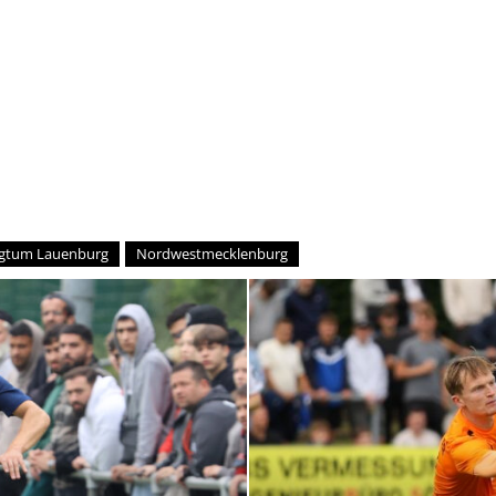
–
Sport-
gtum Lauenburg
Nordwestmecklenburg
News
für