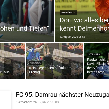
VFB LÜBECK
Dort wo alles be
die
Höhen und Tiefen“
kennt Delmenhors
8. August 2026 05:56
Region
STORMARN
Paukenschlag 
OBERLIGA
David Elke ist 
Kein Sieger beim Auftakt am
des VfL – Nach
eil aus
Freitag
bereits fest
Lübeck
FC 95: Damrau nächster Neuzug
Kurznachrichten
6. Juni 2018 00:00