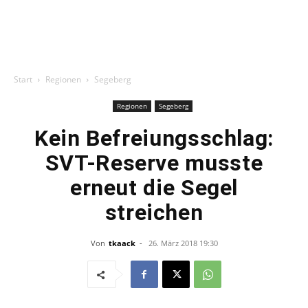
Start
Regionen
Segeberg
Regionen
Segeberg
Kein Befreiungsschlag:
SVT-Reserve musste
erneut die Segel
streichen
Von
tkaack
-
26. März 2018 19:30