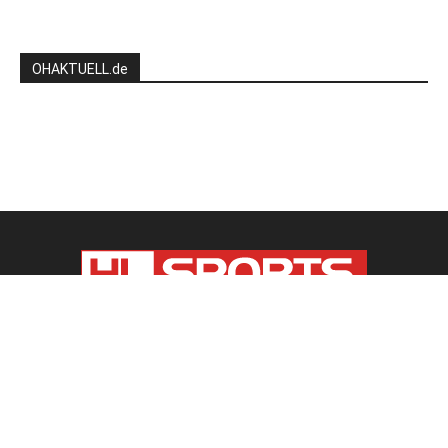
OHAKTUELL.de
Kontaktieren Sie uns:
redaktion@hlsports.de