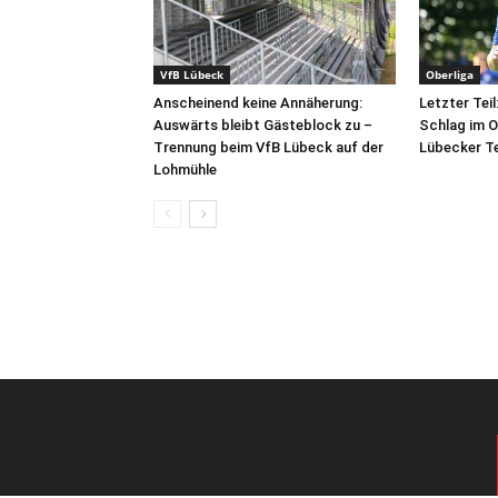
VfB Lübeck
Oberliga
Anscheinend keine Annäherung:
Letzter Teil
Auswärts bleibt Gästeblock zu –
Schlag im O
Trennung beim VfB Lübeck auf der
Lübecker T
Lohmühle