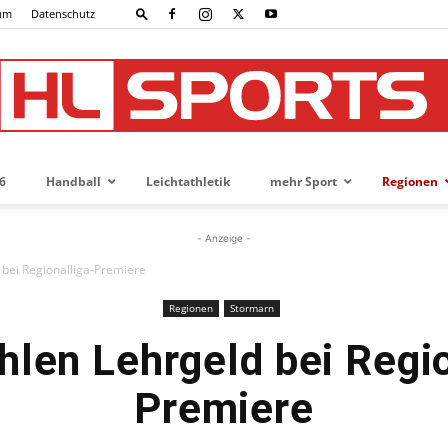
um
Datenschutz
6
Handball
Leichtathletik
mehr Sport
Regionen
HL-
- Anzeige -
 bei Regionalliga-Premiere
Regionen
Stormarn
SPORTS
hlen Lehrgeld bei Regio
Premiere