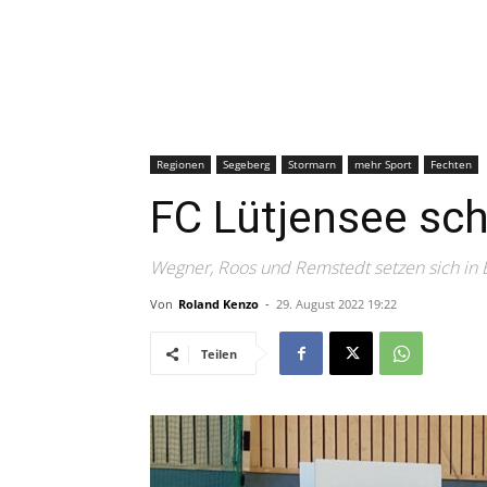
Regionen
Segeberg
Stormarn
mehr Sport
Fechten
FC Lütjensee schn
Wegner, Roos und Remstedt setzen sich in
Von
Roland Kenzo
-
29. August 2022 19:22
Teilen