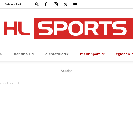
Datenschutz
6
Handball
Leichtathletik
mehr Sport
Regionen
HL-
- Anzeige -
 sich drei Titel
SPORTS