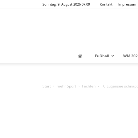
Sonntag, 9. August 2026 07:09
Kontakt
Impressum
Fußball
WM 202
Start
mehr Sport
Fechten
FC Lütjensee schnappt