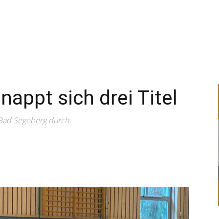
–
Sport-
appt sich drei Titel
 Bad Segeberg durch
News
für