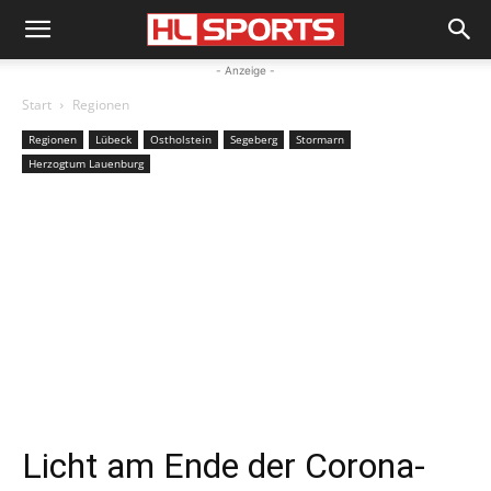
- Anzeige -
Start
Regionen
Regionen
Lübeck
Ostholstein
Segeberg
Stormarn
Herzogtum Lauenburg
Licht am Ende der Corona-