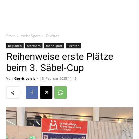
Start
mehr Sport
Fechten
Regionen
Stormarn
mehr Sport
Fechten
Reihenweise erste Plätze
beim 3. Säbel-Cup
Von
Gerrit Loleit
-
15. Februar 2025 11:45