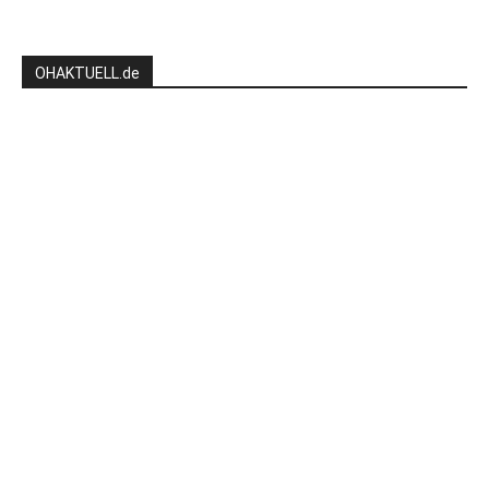
OHAKTUELL.de
Kontaktieren Sie uns:
redaktion@hlsports.de