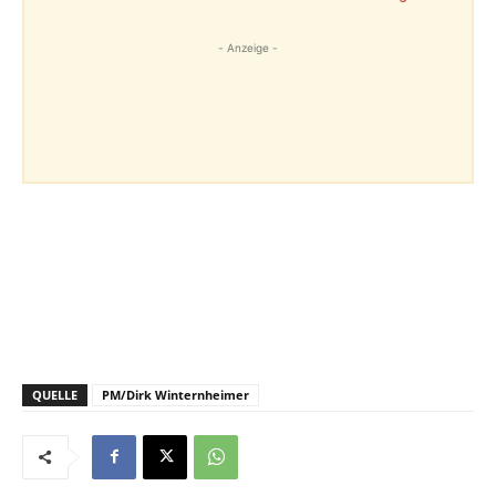
- Anzeige -
QUELLE
PM/Dirk Winternheimer