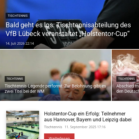
TISCHTENNIS
Bald geht es los: Tischtennisabteilung des
VfB Lübeck veranstaltet „Holstentor-Cup“
14. Juli 2026 22:14
TISCHTENNIS
TISCHTENNIS
Tischtennis-Legende performt: Zur Belohnung gibt es
Abschied mit
zwei Titel bei der WM
den Deutsc
Holstentor-Cup ein Erfolg: Teilnehmer
aus Hannover, Bayern und Leipzig dabei
Tischtennis
11. September 2025 17:16
Weiterlesen